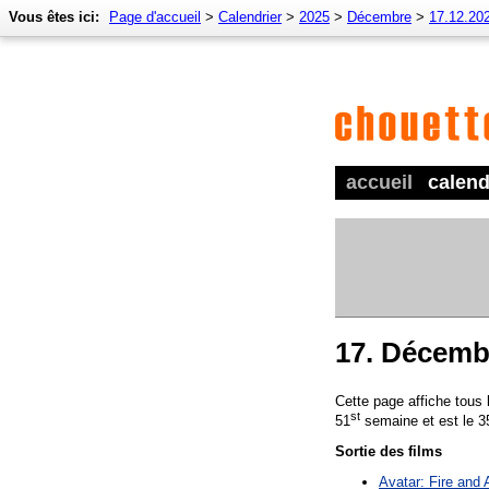
Vous êtes ici:
Page d'accueil
>
Calendrier
>
2025
>
Décembre
>
17.12.20
accueil
calend
17. Décemb
Cette page affiche tous
st
51
semaine et est le 3
Sortie des films
Avatar: Fire and