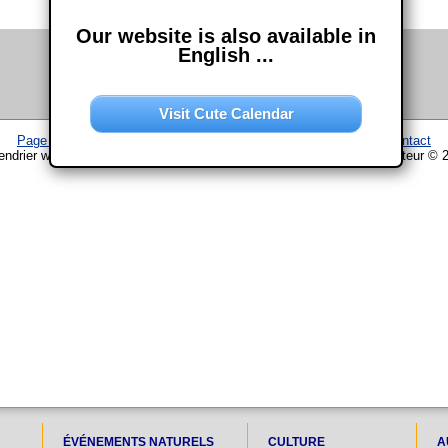
Our website is also available in
English ...
Visit Cute Calendar
Page d'accueil
–
Calendrier
–
Plan du site
–
Mentions légales
–
Contact
endrier www.chouette-calendrier.com • 17. Décembre 2025 – droit d'auteur © 
ÉVÉNEMENTS NATURELS
CULTURE
A