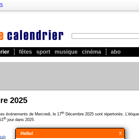
25
rier
fêtes
sport
musique
cinéma
abo
re 2025
th
 les événements de Mercredi, le 17
Décembre 2025 sont répertoriés. L'étique
th
51
jour dans 2025.
Hello!
X
 Ash