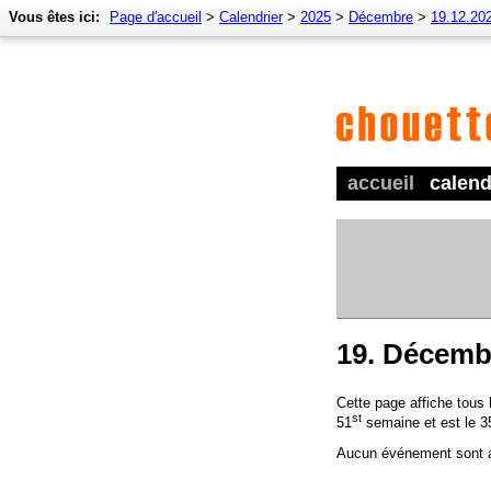
Vous êtes ici:
Page d'accueil
>
Calendrier
>
2025
>
Décembre
>
19.12.20
accueil
calend
19. Décemb
Cette page affiche tous
st
51
semaine et est le 3
Aucun événement sont a