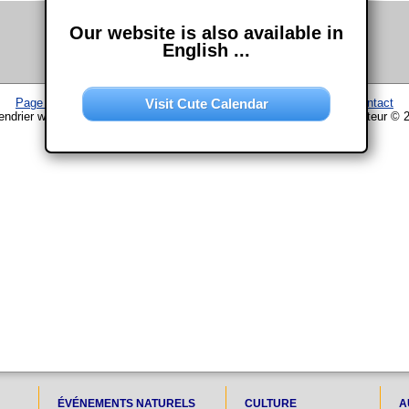
Our website is also available in
English ...
Visit Cute Calendar
Page d'accueil
–
Calendrier
–
Plan du site
–
Mentions légales
–
Contact
endrier www.chouette-calendrier.com • 19. Décembre 2025 – droit d'auteur © 
ÉVÉNEMENTS NATURELS
CULTURE
A