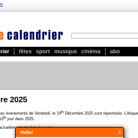
25
rier
fêtes
sport
musique
cinéma
abo
re 2025
th
 les événements de Vendredi, le 19
Décembre 2025 sont répertoriés. L'étique
th
53
jour dans 2025.
ctuellement stockés à ce jour.
Hello!
X