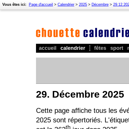
Vous êtes ici:
Page d'accueil
>
Calendrier
>
2025
>
Décembre
>
29.12.20
accueil
calendrier
fêtes
sport
29. Décembre 2025
Cette page affiche tous les év
2025 sont répertoriés. L'étique
th