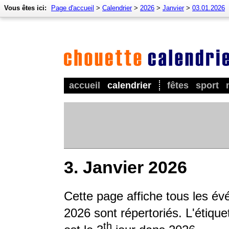
Vous êtes ici:
Page d'accueil
>
Calendrier
>
2026
>
Janvier
>
03.01.2026
accueil
calendrier
fêtes
sport
3. Janvier 2026
Cette page affiche tous les é
2026 sont répertoriés. L'étique
th