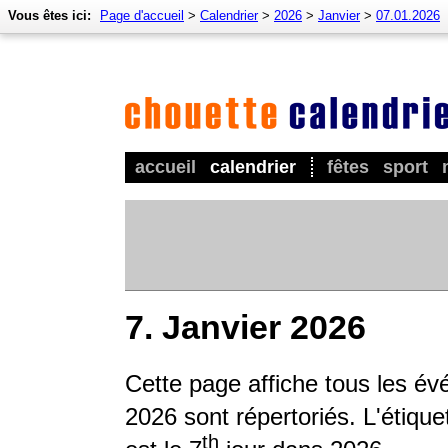
Vous êtes ici:
Page d'accueil
>
Calendrier
>
2026
>
Janvier
>
07.01.2026
accueil
calendrier
fêtes
sport
7. Janvier 2026
Cette page affiche tous les év
2026 sont répertoriés. L'étique
th