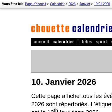
Vous êtes ici:
Page d'accueil
>
Calendrier
>
2026
>
Janvier
>
10.01.2026
accueil
calendrier
fêtes
sport
10. Janvier 2026
Cette page affiche tous les é
2026 sont répertoriés. L'étique
th