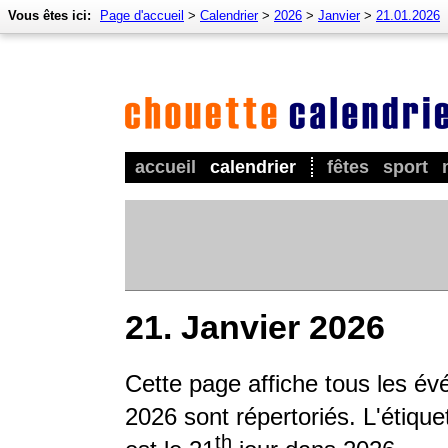
Vous êtes ici:
Page d'accueil
>
Calendrier
>
2026
>
Janvier
>
21.01.2026
accueil
calendrier
fêtes
sport
21. Janvier 2026
Cette page affiche tous les é
2026 sont répertoriés. L'étique
th