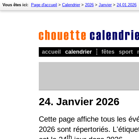
Vous êtes ici:
Page d'accueil
>
Calendrier
>
2026
>
Janvier
>
24.01.2026
accueil
calendrier
fêtes
sport
24. Janvier 2026
Cette page affiche tous les é
2026 sont répertoriés. L'étique
th