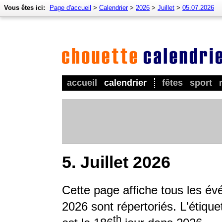
Vous êtes ici:
Page d'accueil
>
Calendrier
>
2026
>
Juillet
>
05.07.2026
accueil
calendrier
fêtes
sport
5. Juillet 2026
Cette page affiche tous les é
2026 sont répertoriés. L'étique
th