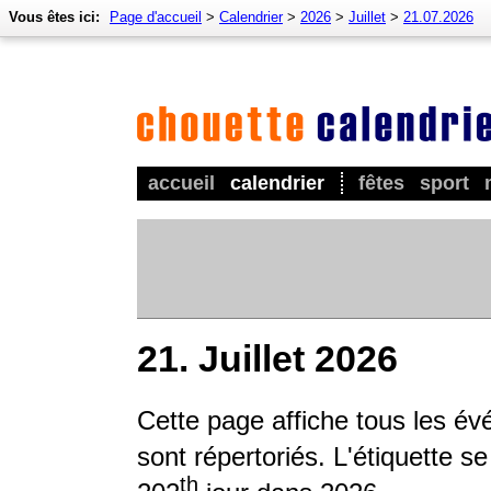
Vous êtes ici:
Page d'accueil
>
Calendrier
>
2026
>
Juillet
>
21.07.2026
accueil
calendrier
fêtes
sport
21. Juillet 2026
Cette page affiche tous les é
sont répertoriés. L'étiquette s
th