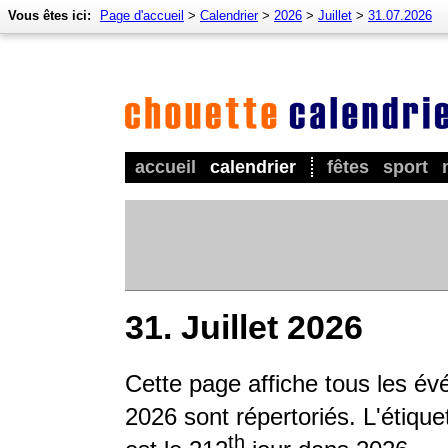
Vous êtes ici:
Page d'accueil
>
Calendrier
>
2026
>
Juillet
>
31.07.2026
accueil
calendrier
fêtes
sport
31. Juillet 2026
Cette page affiche tous les é
2026 sont répertoriés. L'étique
th