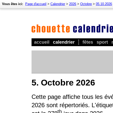
Vous êtes ici:
Page d'accueil
>
Calendrier
>
2026
>
Octobre
>
05.10.2026
accueil
calendrier
fêtes
sport
5. Octobre 2026
Cette page affiche tous les év
2026 sont répertoriés. L'étique
th