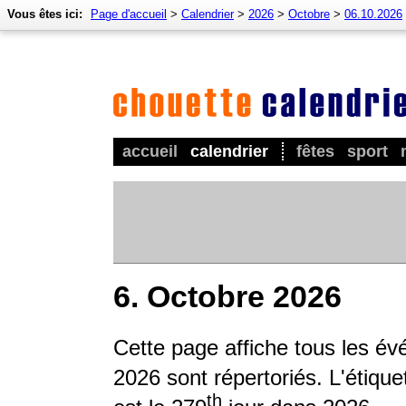
Vous êtes ici:
Page d'accueil
>
Calendrier
>
2026
>
Octobre
>
06.10.2026
accueil
calendrier
fêtes
sport
6. Octobre 2026
Cette page affiche tous les év
2026 sont répertoriés. L'étique
th