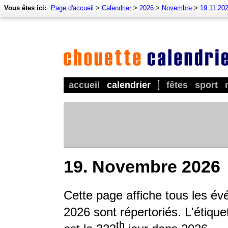
Vous êtes ici:
Page d'accueil
>
Calendrier
>
2026
>
Novembre
>
19.11.20
accueil
calendrier
fêtes
sport
19. Novembre 2026
Cette page affiche tous les év
2026 sont répertoriés. L'étique
th