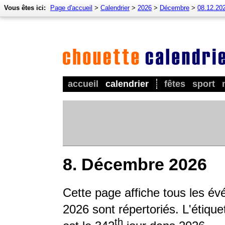
Vous êtes ici:
Page d'accueil
>
Calendrier
>
2026
>
Décembre
>
08.12.20
accueil
calendrier
fêtes
sport
8. Décembre 2026
Cette page affiche tous les év
2026 sont répertoriés. L'étique
th