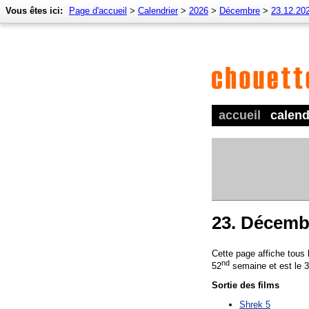
Vous êtes ici:
Page d'accueil
>
Calendrier
>
2026
>
Décembre
>
23.12.20
accueil
calend
23. Décemb
Cette page affiche tous
nd
52
semaine et est le 
Sortie des films
Shrek 5