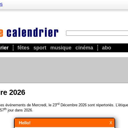
26
rier
fêtes
sport
musique
cinéma
abo
re 2026
rd
 les événements de Mercredi, le 23
Décembre 2026 sont répertoriés. L'étique
th
357
jour dans 2026.
Hello!
X