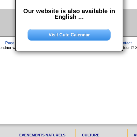
Our website is also available in
English ...
Visit Cute Calendar
Page d'accueil
–
Calendrier
–
Plan du site
–
Mentions légales
–
Contact
endrier www.chouette-calendrier.com • 23. Décembre 2026 – droit d'auteur © 
ÉVÉNEMENTS NATURELS
CULTURE
A