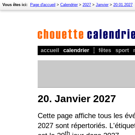
Vous êtes ici:
Page d'accueil
>
Calendrier
>
2027
>
Janvier
>
20.01.2027
accueil
calendrier
fêtes
sport
20. Janvier 2027
Cette page affiche tous les é
2027 sont répertoriés. L'étique
th