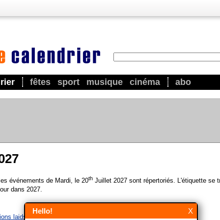
rier
fêtes
sport
musique
cinéma
abo
2027
th
 les événements de Mardi, le 20
Juillet 2027 sont répertoriés. L'étiquette se 
our dans 2027.
Hello!
X
ons laids