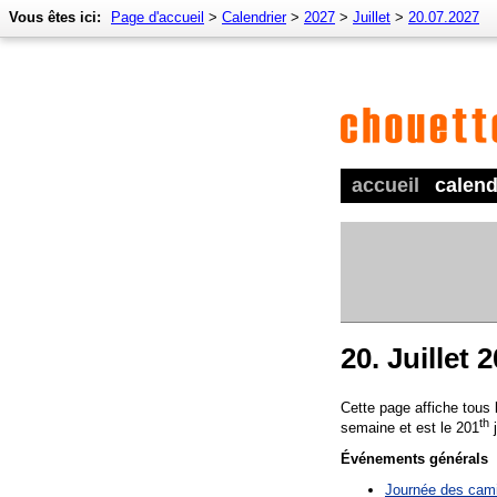
Vous êtes ici:
Page d'accueil
>
Calendrier
>
2027
>
Juillet
>
20.07.2027
accueil
calend
20. Juillet 
Cette page affiche tous
th
semaine et est le 201
j
Événements générals
Journée des cami