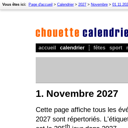
Vous êtes ici:
Page d'accueil
>
Calendrier
>
2027
>
Novembre
>
01.11.20
accueil
calendrier
fêtes
sport
1. Novembre 2027
Cette page affiche tous les év
2027 sont répertoriés. L'étique
th