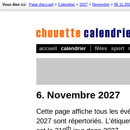
Vous êtes ici:
Page d'accueil
>
Calendrier
>
2027
>
Novembre
>
06.11.20
accueil
calendrier
fêtes
sport
6. Novembre 2027
Cette page affiche tous les é
2027 sont répertoriés. L'étique
th