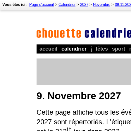
Vous êtes ici:
Page d'accueil
>
Calendrier
>
2027
>
Novembre
>
09.11.20
accueil
calendrier
fêtes
sport
9. Novembre 2027
Cette page affiche tous les év
2027 sont répertoriés. L'étique
th