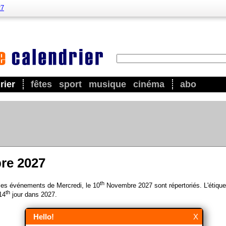
27
rier
fêtes
sport
musique
cinéma
abo
re 2027
th
 les événements de Mercredi, le 10
Novembre 2027 sont répertoriés. L'étique
th
14
jour dans 2027.
Hello!
X