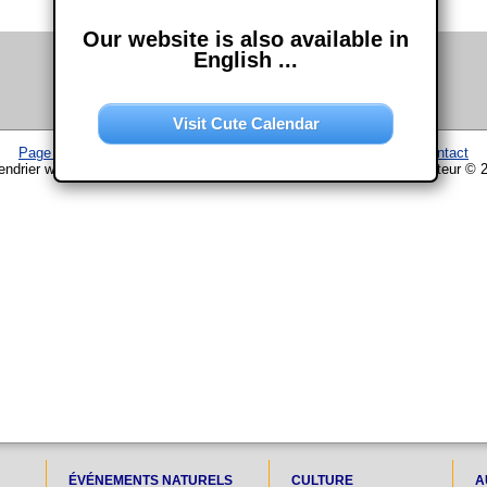
Our website is also available in
English ...
Visit Cute Calendar
Page d'accueil
–
Calendrier
–
Plan du site
–
Mentions légales
–
Contact
endrier www.chouette-calendrier.com • 10. Novembre 2027 – droit d'auteur © 
ÉVÉNEMENTS NATURELS
CULTURE
A