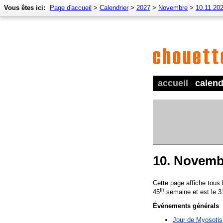
Vous êtes ici:
Page d'accueil
>
Calendrier
>
2027
>
Novembre
>
10.11.20
accueil
calend
10. Novemb
Cette page affiche tous
th
45
semaine et est le 3
Événements générals
Jour de Myosotis