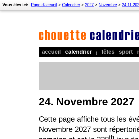
Vous êtes ici:
Page d'accueil
>
Calendrier
>
2027
>
Novembre
>
24.11.20
accueil
calendrier
fêtes
sport
24. Novembre 2027
Cette page affiche tous les é
Novembre 2027 sont répertoriés
th