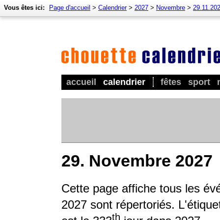
Vous êtes ici:
Page d'accueil
>
Calendrier
>
2027
>
Novembre
>
29.11.20
accueil
calendrier
fêtes
sport
29. Novembre 2027
Cette page affiche tous les év
2027 sont répertoriés. L'étique
th