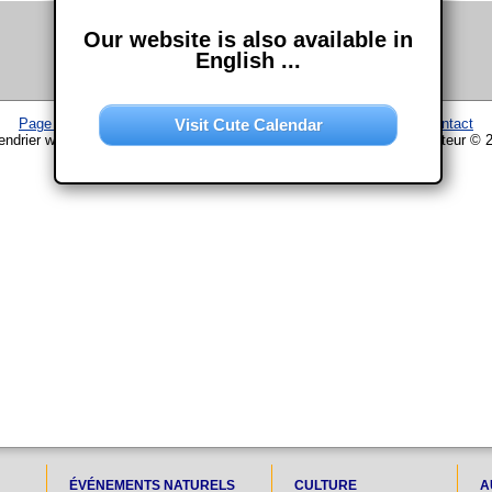
Our website is also available in
English ...
Visit Cute Calendar
Page d'accueil
–
Calendrier
–
Plan du site
–
Mentions légales
–
Contact
endrier www.chouette-calendrier.com • 30. Novembre 2027 – droit d'auteur © 
ÉVÉNEMENTS NATURELS
CULTURE
A