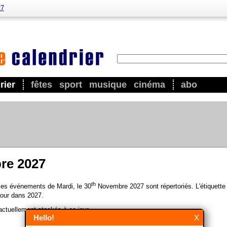
27
rier
fêtes
sport
musique
cinéma
abo
re 2027
th
 les événements de Mardi, le 30
Novembre 2027 sont répertoriés. L'étiquette
our dans 2027.
ctuellement stockés à ce jour.
Hello!
X