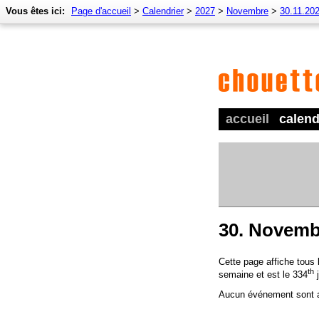
Vous êtes ici:
Page d'accueil
>
Calendrier
>
2027
>
Novembre
>
30.11.20
accueil
calend
30. Novemb
Cette page affiche tous
th
semaine et est le 334
j
Aucun événement sont a