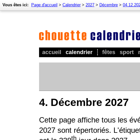
Vous êtes ici:
Page d'accueil
>
Calendrier
>
2027
>
Décembre
>
04.12.20
accueil
calendrier
fêtes
sport
4. Décembre 2027
Cette page affiche tous les é
2027 sont répertoriés. L'étique
th