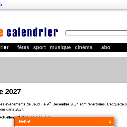
27
rier
fêtes
sport
musique
cinéma
abo
e 2027
th
 les événements de Jeudi, le 9
Décembre 2027 sont répertoriés. L'étiquette s
our dans 2027.
ctuellement stockés à ce jour.
Hello!
X