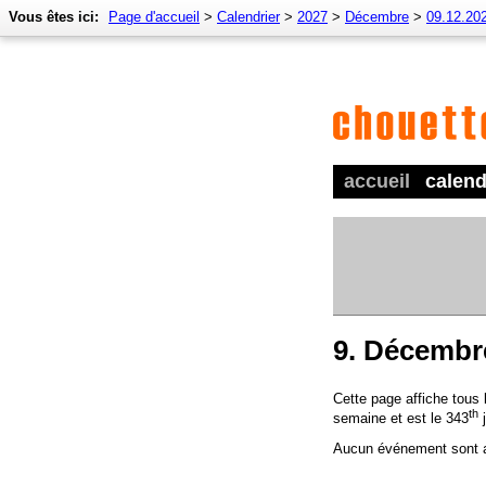
Vous êtes ici:
Page d'accueil
>
Calendrier
>
2027
>
Décembre
>
09.12.20
accueil
calend
9. Décembr
Cette page affiche tous
th
semaine et est le 343
j
Aucun événement sont a