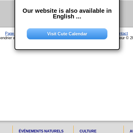
Our website is also available in
English ...
Visit Cute Calendar
Page d'accueil
–
Calendrier
–
Plan du site
–
Mentions légales
–
Contact
endrier www.chouette-calendrier.com • 9. Décembre 2027 – droit d'auteur © 
ÉVÉNEMENTS NATURELS
CULTURE
A