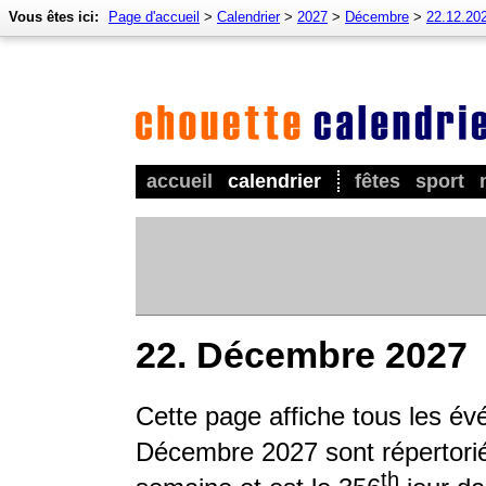
Vous êtes ici:
Page d'accueil
>
Calendrier
>
2027
>
Décembre
>
22.12.20
accueil
calendrier
fêtes
sport
22. Décembre 2027
Cette page affiche tous les é
Décembre 2027 sont répertoriés
th