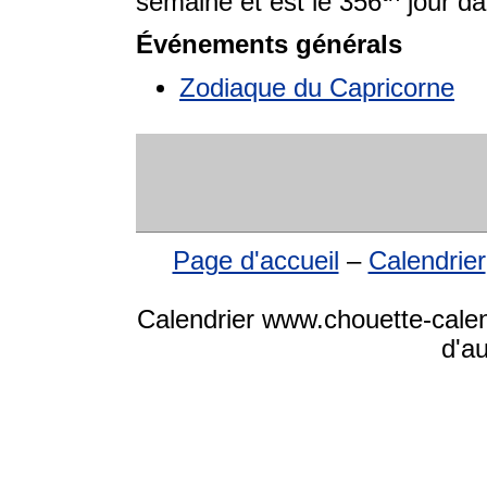
semaine et est le 356
jour da
Événements générals
Zodiaque du Capricorne
Page d'accueil
–
Calendrier
Calendrier www.chouette-calen
d'a