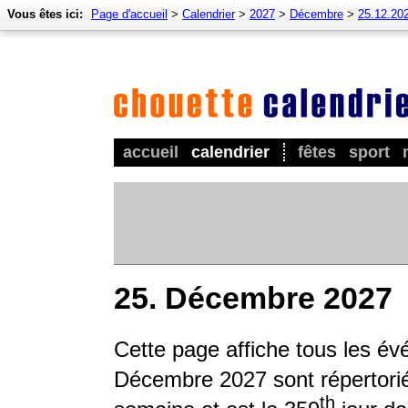
Vous êtes ici:
Page d'accueil
>
Calendrier
>
2027
>
Décembre
>
25.12.20
accueil
calendrier
fêtes
sport
25. Décembre 2027
Cette page affiche tous les é
Décembre 2027 sont répertoriés
th