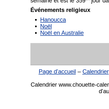
semaine et est le 359
jour da
Événements religieux
Hanoucca
Noël
Noël en Australie
Page d'accueil
–
Calendrier
Calendrier www.chouette-calen
d'a