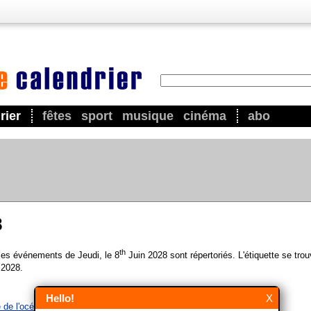
rier
fêtes
sport
musique
cinéma
abo
8
th
 les événements de Jeudi, le 8
Juin 2028 sont répertoriés. L'étiquette se tro
 2028.
Hello!
X
 de l'océan