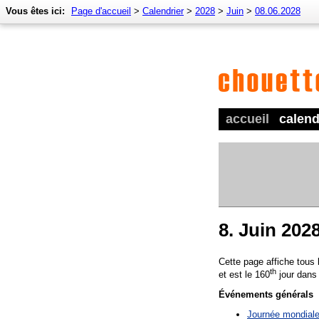
Vous êtes ici:
Page d'accueil
>
Calendrier
>
2028
>
Juin
>
08.06.2028
accueil
calend
8. Juin 202
Cette page affiche tous
th
et est le 160
jour dans
Événements générals
Journée mondiale