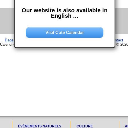
Our website is also available in
English ...
Visit Cute Calendar
Page d'accueil
–
Calendrier
–
Plan du site
–
Mentions légales
–
Contact
Calendrier www.chouette-calendrier.com • 8. Juin 2028 – droit d'auteur © 202
ÉVÉNEMENTS NATURELS
CULTURE
A