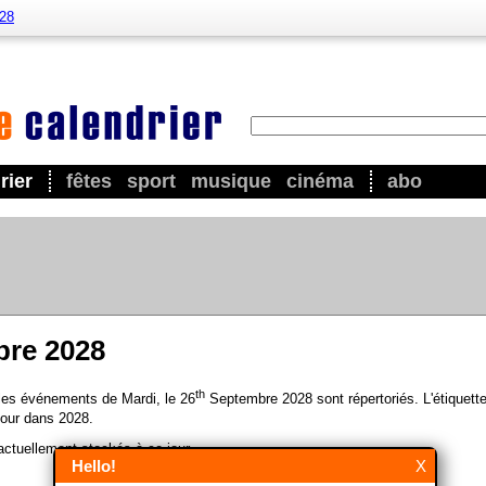
028
rier
fêtes
sport
musique
cinéma
abo
bre 2028
th
 les événements de Mardi, le 26
Septembre 2028 sont répertoriés. L'étiquette
our dans 2028.
ctuellement stockés à ce jour.
Hello!
X