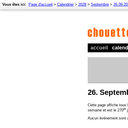
Vous êtes ici:
Page d'accueil
>
Calendrier
>
2028
>
Septembre
>
26.09.2
accueil
calend
26. Septem
Cette page affiche tous
th
semaine et est le 270
j
Aucun événement sont a