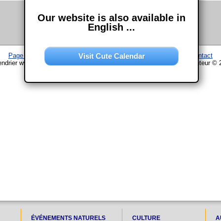
Our website is also available in
English ...
Visit Cute Calendar
Page d'accueil
–
Calendrier
–
Plan du site
–
Mentions légales
–
Contact
endrier www.chouette-calendrier.com • 26. Septembre 2028 – droit d'auteur © 
ÉVÉNEMENTS NATURELS
CULTURE
A