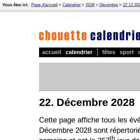
Vous êtes ici:
Page d'accueil
>
Calendrier
>
2028
>
Décembre
>
22.12.20
accueil
calendrier
fêtes
sport
22. Décembre 2028
Cette page affiche tous les é
Décembre 2028 sont répertoriés
th