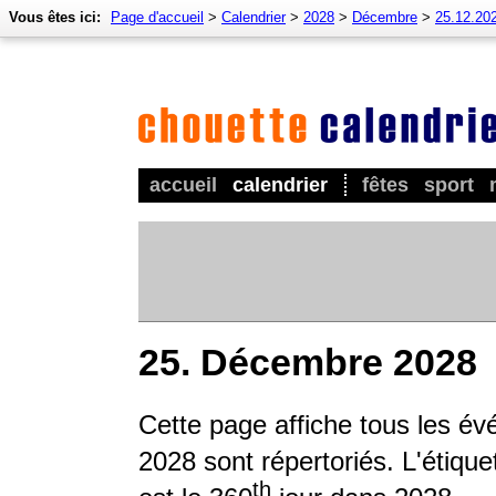
Vous êtes ici:
Page d'accueil
>
Calendrier
>
2028
>
Décembre
>
25.12.20
accueil
calendrier
fêtes
sport
25. Décembre 2028
Cette page affiche tous les év
2028 sont répertoriés. L'étique
th