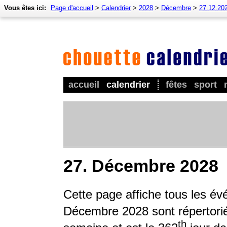
Vous êtes ici:
Page d'accueil
>
Calendrier
>
2028
>
Décembre
>
27.12.20
accueil
calendrier
fêtes
sport
27. Décembre 2028
Cette page affiche tous les é
Décembre 2028 sont répertoriés
th