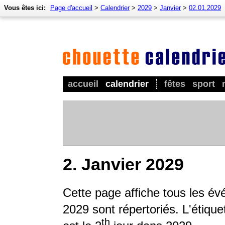
Vous êtes ici:
Page d'accueil
>
Calendrier
>
2029
>
Janvier
>
02.01.2029
accueil
calendrier
fêtes
sport
2. Janvier 2029
Cette page affiche tous les év
2029 sont répertoriés. L'étique
th