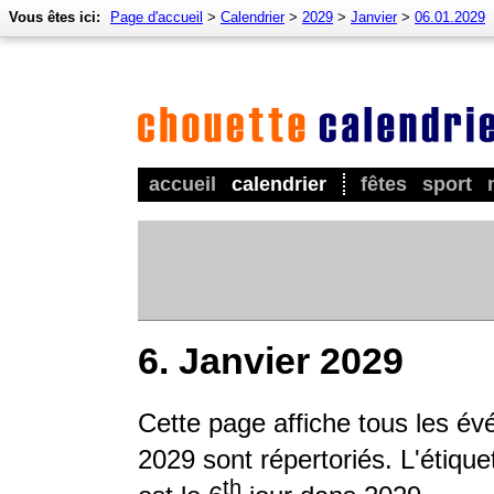
Vous êtes ici:
Page d'accueil
>
Calendrier
>
2029
>
Janvier
>
06.01.2029
accueil
calendrier
fêtes
sport
6. Janvier 2029
Cette page affiche tous les é
2029 sont répertoriés. L'étique
th