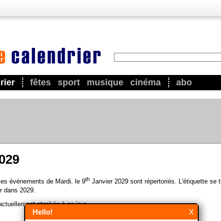
rier
fêtes
sport
musique
cinéma
abo
2029
th
 les événements de Mardi, le 9
Janvier 2029 sont répertoriés. L'étiquette se 
r dans 2029.
ctuellement stockés à ce jour.
Hello!
X