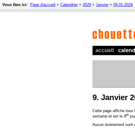
Vous êtes ici:
Page d'accueil
>
Calendrier
>
2029
>
Janvier
>
09.01.2029
accueil
calend
9. Janvier 
Cette page affiche tous
th
semaine et est le 9
jou
Aucun événement sont a