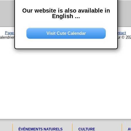
Our website is also available in
English ...
Visit Cute Calendar
Page d'accueil
–
Calendrier
–
Plan du site
–
Mentions légales
–
Contact
alendrier www.chouette-calendrier.com • 9. Janvier 2029 – droit d'auteur © 20
ÉVÉNEMENTS NATURELS
CULTURE
A