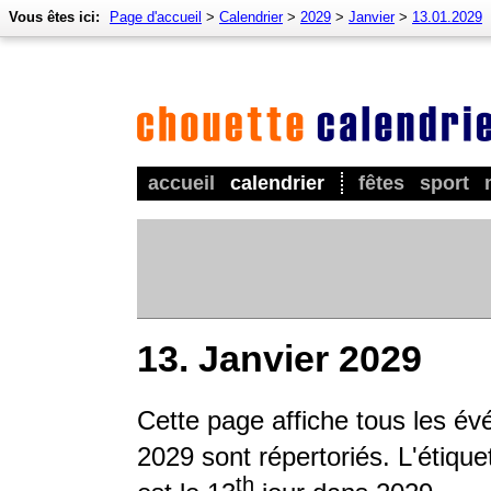
Vous êtes ici:
Page d'accueil
>
Calendrier
>
2029
>
Janvier
>
13.01.2029
accueil
calendrier
fêtes
sport
13. Janvier 2029
Cette page affiche tous les é
2029 sont répertoriés. L'étique
th