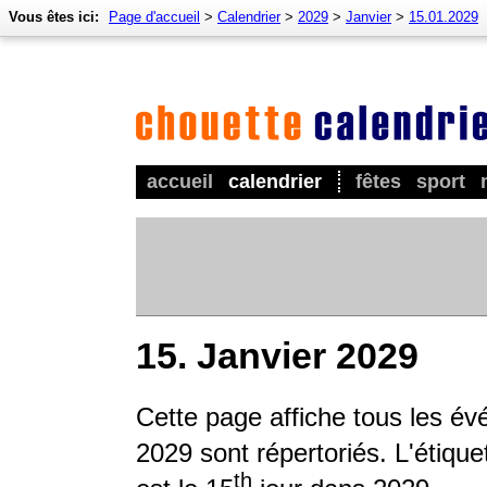
Vous êtes ici:
Page d'accueil
>
Calendrier
>
2029
>
Janvier
>
15.01.2029
accueil
calendrier
fêtes
sport
15. Janvier 2029
Cette page affiche tous les év
2029 sont répertoriés. L'étique
th