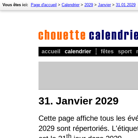
Vous êtes ici:
Page d'accueil
>
Calendrier
>
2029
>
Janvier
>
31.01.2029
accueil
calendrier
fêtes
sport
31. Janvier 2029
Cette page affiche tous les é
2029 sont répertoriés. L'étique
th