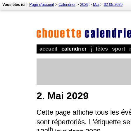
Vous êtes ici:
Page d'accueil
>
Calendrier
>
2029
>
Mai
>
02.05.2029
accueil
calendrier
fêtes
sport
2. Mai 2029
Cette page affiche tous les év
sont répertoriés. L'étiquette s
th