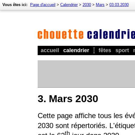
Vous êtes ici:
Page d'accueil
>
Calendrier
>
2030
>
Mars
>
03.03.2030
accueil
calendrier
fêtes
sport
3. Mars 2030
Cette page affiche tous les é
2030 sont répertoriés. L'étique
th