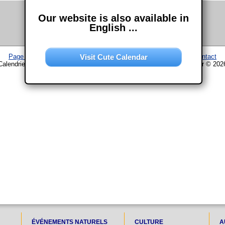
Our website is also available in
English ...
Visit Cute Calendar
Page d'accueil
–
Calendrier
–
Plan du site
–
Mentions légales
–
Contact
Calendrier www.chouette-calendrier.com • 27. Juin 2030 – droit d'auteur © 202
ÉVÉNEMENTS NATURELS
CULTURE
A