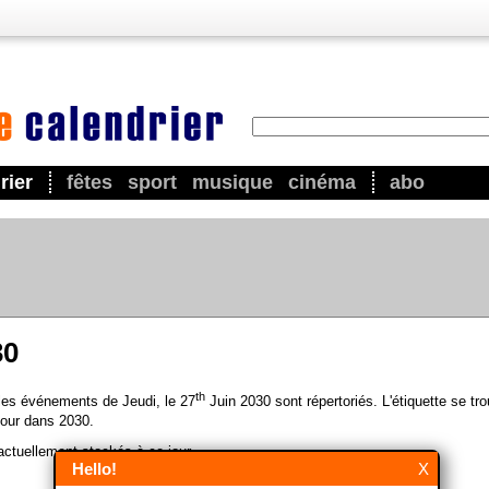
rier
fêtes
sport
musique
cinéma
abo
30
th
 les événements de Jeudi, le 27
Juin 2030 sont répertoriés. L'étiquette se tr
our dans 2030.
ctuellement stockés à ce jour.
Hello!
X