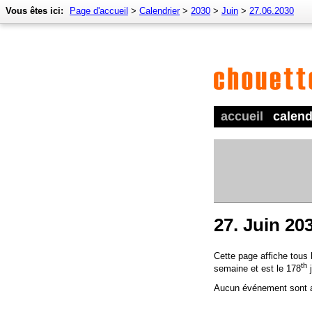
Vous êtes ici:
Page d'accueil
>
Calendrier
>
2030
>
Juin
>
27.06.2030
accueil
calend
27. Juin 20
Cette page affiche tous
th
semaine et est le 178
j
Aucun événement sont a