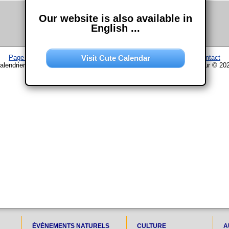
Our website is also available in
English ...
Visit Cute Calendar
Page d'accueil
–
Calendrier
–
Plan du site
–
Mentions légales
–
Contact
alendrier www.chouette-calendrier.com • 13. Juillet 2030 – droit d'auteur © 20
ÉVÉNEMENTS NATURELS
CULTURE
A