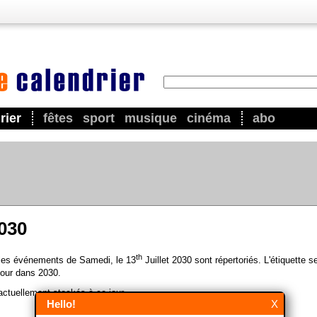
rier
fêtes
sport
musique
cinéma
abo
2030
th
 les événements de Samedi, le 13
Juillet 2030 sont répertoriés. L'étiquette s
our dans 2030.
ctuellement stockés à ce jour.
Hello!
X