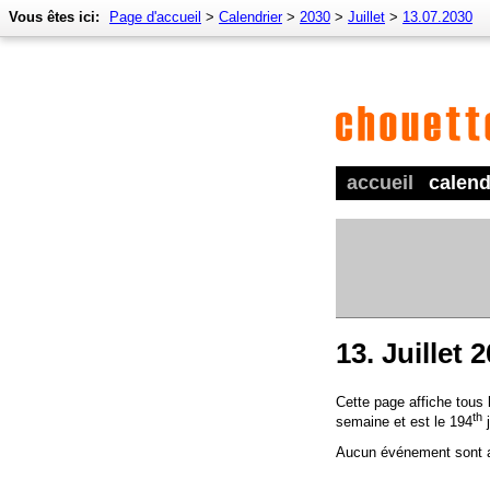
Vous êtes ici:
Page d'accueil
>
Calendrier
>
2030
>
Juillet
>
13.07.2030
accueil
calend
13. Juillet 
Cette page affiche tous
th
semaine et est le 194
j
Aucun événement sont a