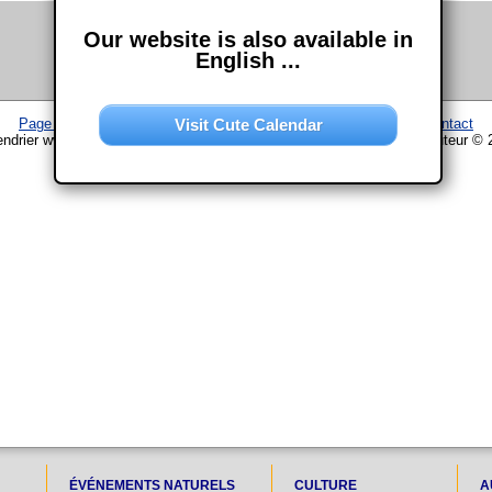
Our website is also available in
English ...
Visit Cute Calendar
Page d'accueil
–
Calendrier
–
Plan du site
–
Mentions légales
–
Contact
endrier www.chouette-calendrier.com • 12. Septembre 2030 – droit d'auteur © 
ÉVÉNEMENTS NATURELS
CULTURE
A