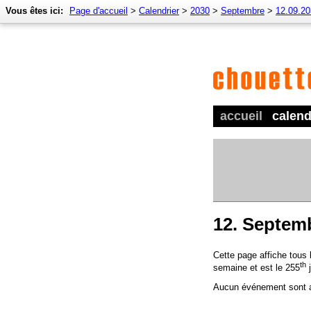
Vous êtes ici:
Page d'accueil
>
Calendrier
>
2030
>
Septembre
>
12.09.2
accueil
calend
12. Septem
Cette page affiche tous
th
semaine et est le 255
j
Aucun événement sont a