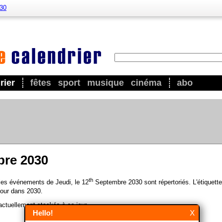
030
rier
fêtes
sport
musique
cinéma
abo
bre 2030
th
 les événements de Jeudi, le 12
Septembre 2030 sont répertoriés. L'étiquette
our dans 2030.
ctuellement stockés à ce jour.
Hello!
X