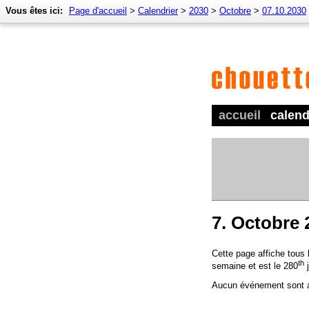
Vous êtes ici:
Page d'accueil
>
Calendrier
>
2030
>
Octobre
>
07.10.2030
accueil
calend
7. Octobre 
Cette page affiche tous
th
semaine et est le 280
j
Aucun événement sont a