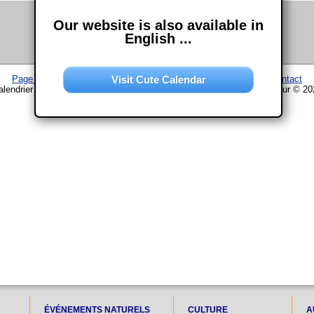
Our website is also available in
English ...
Visit Cute Calendar
Page d'accueil
–
Calendrier
–
Plan du site
–
Mentions légales
–
Contact
alendrier www.chouette-calendrier.com • 7. Octobre 2030 – droit d'auteur © 20
ÉVÉNEMENTS NATURELS
CULTURE
A