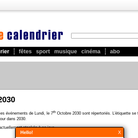
rier
fêtes
sport
musique
cinéma
abo
2030
th
 les événements de Lundi, le 7
Octobre 2030 sont répertoriés. L'étiquette se 
our dans 2030.
ctuellement stockés à ce jour.
Hello!
X