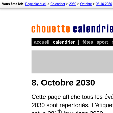
Vous êtes ici:
Page d'accueil
>
Calendrier
>
2030
>
Octobre
>
08.10.2030
accueil
calendrier
fêtes
sport
8. Octobre 2030
Cette page affiche tous les év
2030 sont répertoriés. L'étique
th