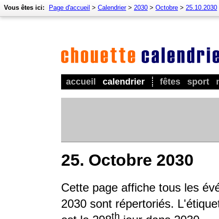
Vous êtes ici:
Page d'accueil
>
Calendrier
>
2030
>
Octobre
>
25.10.2030
accueil
calendrier
fêtes
sport
25. Octobre 2030
Cette page affiche tous les é
2030 sont répertoriés. L'étique
th