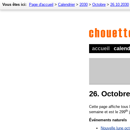
Vous êtes ici:
Page d'accueil
>
Calendrier
>
2030
>
Octobre
>
26.10.2030
accueil
calend
26. Octobre
Cette page affiche tous
th
semaine et est le 299
j
Événements naturels
Nouvelle lune oc