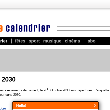
rier
fêtes
sport
musique
cinéma
abo
 2030
th
 les événements de Samedi, le 26
Octobre 2030 sont répertoriés. L'étiquette
our dans 2030.
Hello!
X
tobre