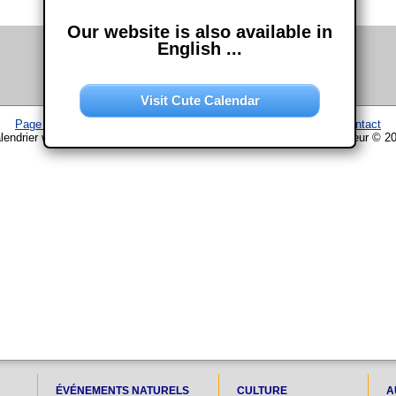
Our website is also available in
English ...
Visit Cute Calendar
Page d'accueil
–
Calendrier
–
Plan du site
–
Mentions légales
–
Contact
lendrier www.chouette-calendrier.com • 26. Octobre 2030 – droit d'auteur © 2
ÉVÉNEMENTS NATURELS
CULTURE
A