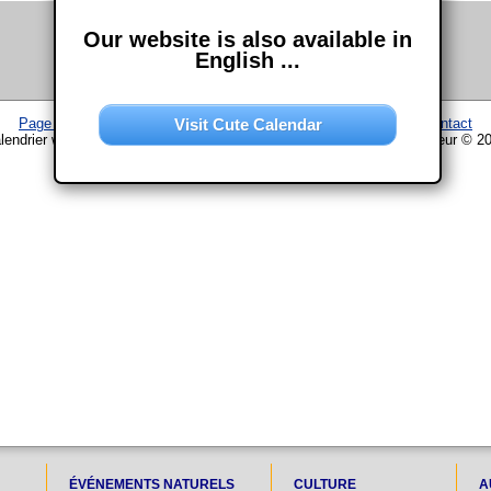
Our website is also available in
English ...
Visit Cute Calendar
Page d'accueil
–
Calendrier
–
Plan du site
–
Mentions légales
–
Contact
lendrier www.chouette-calendrier.com • 28. Octobre 2030 – droit d'auteur © 2
ÉVÉNEMENTS NATURELS
CULTURE
A