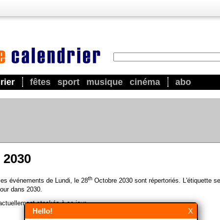
rier
fêtes
sport
musique
cinéma
abo
 2030
th
 les événements de Lundi, le 28
Octobre 2030 sont répertoriés. L'étiquette s
our dans 2030.
ctuellement stockés à ce jour.
Hello!
X