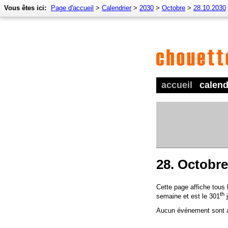
Vous êtes ici:
Page d'accueil
>
Calendrier
>
2030
>
Octobre
>
28.10.2030
accueil
calend
28. Octobre
Cette page affiche tous
th
semaine et est le 301
j
Aucun événement sont a